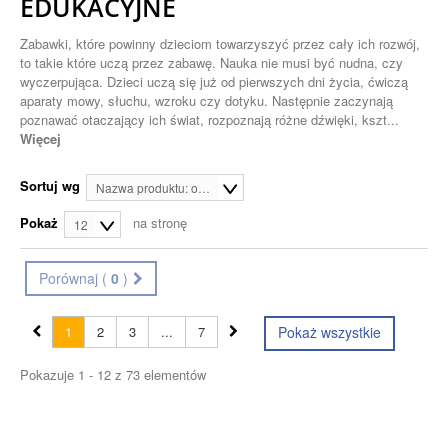
EDUKACYJNE
Zabawki, które powinny dzieciom towarzyszyć przez cały ich rozwój,
to takie które uczą przez zabawę. Nauka nie musi być nudna, czy
wyczerpująca. Dzieci uczą się już od pierwszych dni życia, ćwiczą
aparaty mowy, słuchu, wzroku czy dotyku. Następnie zaczynają
poznawać otaczający ich świat, rozpoznają różne dźwięki, kszt...
Więcej
Sortuj wg
Nazwa produktu: od A do Z
Pokaż
na stronę
12
Porównaj (
0
)
1
2
3
...
7
Pokaż wszystkie
Pokazuje 1 - 12 z 73 elementów