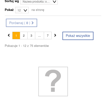
Sortuj wg
Nazwa produktu: od A do Z
Pokaż
na stronę
12
Porównaj (
0
)
1
2
3
...
7
Pokaż wszystkie
Pokazuje 1 - 12 z 75 elementów