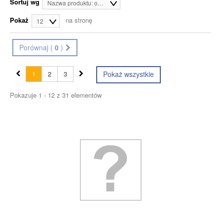
Sortuj wg
Nazwa produktu: od A do Z
Pokaż
na stronę
12
Porównaj (
0
)
1
2
3
Pokaż wszystkie
Pokazuje 1 - 12 z 31 elementów