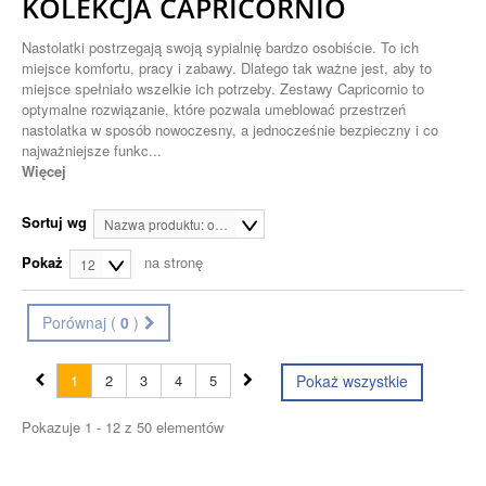
KOLEKCJA CAPRICORNIO
Nastolatki postrzegają swoją sypialnię bardzo osobiście. To ich
miejsce komfortu, pracy i zabawy. Dlatego tak ważne jest, aby to
miejsce spełniało wszelkie ich potrzeby. Zestawy Capricornio to
optymalne rozwiązanie, które pozwala umeblować przestrzeń
nastolatka w sposób nowoczesny, a jednocześnie bezpieczny i co
najważniejsze funkc...
Więcej
Sortuj wg
Nazwa produktu: od A do Z
Pokaż
na stronę
12
Porównaj (
0
)
1
2
3
4
5
Pokaż wszystkie
Pokazuje 1 - 12 z 50 elementów