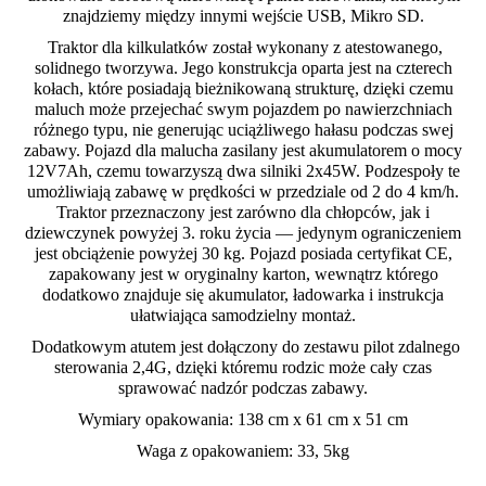
znajdziemy między innymi wejście USB, Mikro SD.
Traktor dla kilkulatków został wykonany z atestowanego,
solidnego tworzywa. Jego konstrukcja oparta jest na czterech
kołach, które posiadają bieżnikowaną strukturę, dzięki czemu
maluch może przejechać swym pojazdem po nawierzchniach
różnego typu, nie generując uciążliwego hałasu podczas swej
zabawy. Pojazd dla malucha zasilany jest akumulatorem o mocy
12V7Ah, czemu towarzyszą dwa silniki 2x45W. Podzespoły te
umożliwiają zabawę w prędkości w przedziale od 2 do 4 km/h.
Traktor przeznaczony jest zarówno dla chłopców, jak i
dziewczynek powyżej 3. roku życia — jedynym ograniczeniem
jest obciążenie powyżej 30 kg. Pojazd posiada certyfikat CE,
zapakowany jest w oryginalny karton, wewnątrz którego
dodatkowo znajduje się akumulator, ładowarka i instrukcja
ułatwiająca samodzielny montaż.
Dodatkowym atutem jest dołączony do zestawu pilot zdalnego
sterowania 2,4G, dzięki któremu rodzic może cały czas
sprawować nadzór podczas zabawy.
Wymiary opakowania: 138 cm x 61 cm x 51 cm
Waga z opakowaniem: 33, 5kg