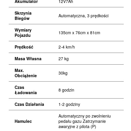
Akumulator
12V7Ah
Skrzynia
Automatyczna, 3 prędkości
Biegów
Wymiary
135cm x 76cm x 81cm
Pojazdu
Prędkość
2-4 km/h
Masa Własna
27 kg
Max.
30kg
Obciążenie
Czas
8 godzin
Ładowania
Czas Działania
1-2 godziny
Automatyczny po zwolnieniu
Hamulec
pedału gazu Zatrzymanie
awaryjne z pilota (P)