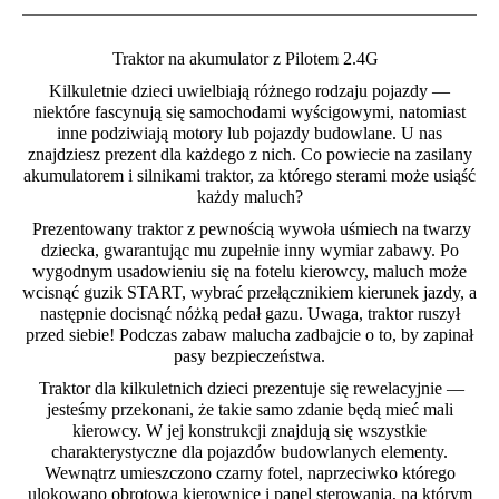
Traktor na akumulator z Pilotem 2.4G
Kilkuletnie dzieci uwielbiają różnego rodzaju pojazdy —
niektóre fascynują się samochodami wyścigowymi, natomiast
inne podziwiają motory lub pojazdy budowlane. U nas
znajdziesz prezent dla każdego z nich. Co powiecie na zasilany
akumulatorem i silnikami traktor, za którego sterami może usiąść
każdy maluch?
Prezentowany traktor z pewnością wywoła uśmiech na twarzy
dziecka, gwarantując mu zupełnie inny wymiar zabawy. Po
wygodnym usadowieniu się na fotelu kierowcy, maluch może
wcisnąć guzik START, wybrać przełącznikiem kierunek jazdy, a
następnie docisnąć nóżką pedał gazu. Uwaga, traktor ruszył
przed siebie! Podczas zabaw malucha zadbajcie o to, by zapinał
pasy bezpieczeństwa.
Traktor dla kilkuletnich dzieci prezentuje się rewelacyjnie —
jesteśmy przekonani, że takie samo zdanie będą mieć mali
kierowcy. W jej konstrukcji znajdują się wszystkie
charakterystyczne dla pojazdów budowlanych elementy.
Wewnątrz umieszczono czarny fotel, naprzeciwko którego
ulokowano obrotową kierownicę i panel sterowania, na którym