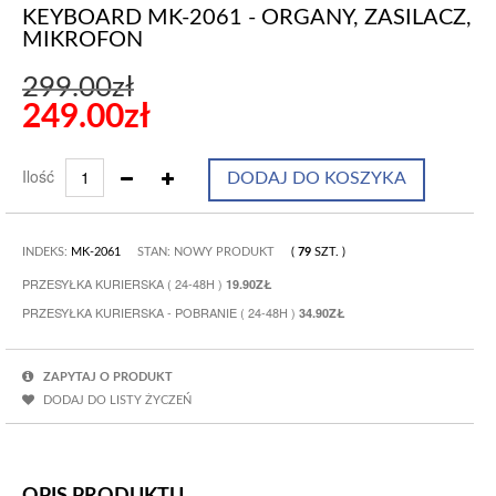
KEYBOARD MK-2061 - ORGANY, ZASILACZ,
MIKROFON
299.00zł
249.00zł
Ilość
DODAJ DO KOSZYKA
INDEKS:
MK-2061
STAN: NOWY PRODUKT
(
79
SZT.
)
PRZESYŁKA KURIERSKA ( 24-48H )
19.90ZŁ
PRZESYŁKA KURIERSKA - POBRANIE ( 24-48H )
34.90ZŁ
ZAPYTAJ O PRODUKT
DODAJ DO LISTY ŻYCZEŃ
OPIS PRODUKTU