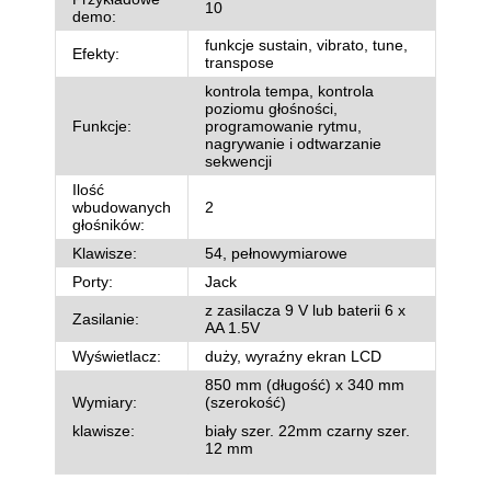
10
demo:
funkcje sustain, vibrato, tune,
Efekty:
transpose
kontrola tempa, kontrola
poziomu głośności,
Funkcje:
programowanie rytmu,
nagrywanie i odtwarzanie
sekwencji
Ilość
wbudowanych
2
głośników:
Klawisze:
54, pełnowymiarowe
Porty:
Jack
z zasilacza 9 V lub baterii 6 x
Zasilanie:
AA 1.5V
Wyświetlacz:
duży, wyraźny ekran LCD
850 mm (długość) x 340 mm
Wymiary:
(szerokość)
klawisze:
biały szer. 22mm czarny szer.
12 mm