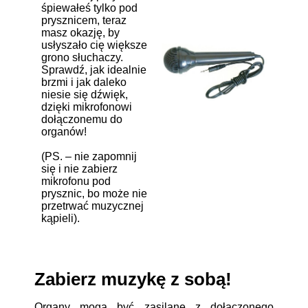
śpiewałeś tylko pod
prysznicem, teraz
masz okazję, by
usłyszało cię większe
grono słuchaczy.
Sprawdź, jak idealnie
brzmi i jak daleko
niesie się dźwięk,
dzięki mikrofonowi
dołączonemu do
organów!
(PS. – nie zapomnij
się i nie zabierz
mikrofonu pod
prysznic, bo może nie
przetrwać muzycznej
kąpieli).
Zabierz muzykę z sobą!
Organy mogą być zasilane z dołączonego